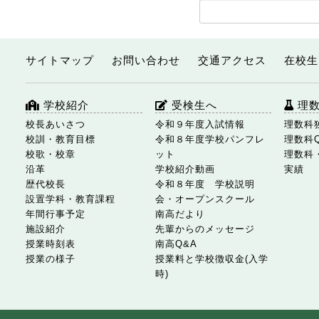
サイトマップ
お問い合わせ
交通アクセス
在校生
学校紹介
受検生へ
理
校長あいさつ
令和９年度入試情報
理数科
校訓・教育目標
令和８年度学校パンフレ
理数科
校歌・校章
ット
理数科
沿革
学校紹介動画
実績
歴代校長
令和８年度 学校説明
設置学科・教育課程
会・オープンスクール
年間行事予定
南高だより
施設紹介
先輩からのメッセージ
授業時刻表
南高Q&A
授業の様子
授業料と学校徴収金(入学
時)