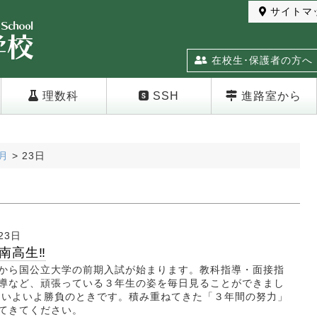
サイトマ
在校生･保護者の方へ
理数科
SSH
進路室から
月
>
23日
23日
南高生‼
から国公立大学の前期入試が始まります。教科指導・面接指
導など、頑張っている３年生の姿を毎日見ることができまし
、いよいよ勝負のときです。積み重ねてきた「３年間の努力」
てきてください。