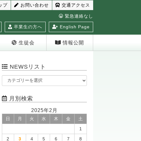
ップ
お問い合わせ
交通アクセス
緊急連絡なし
卒業生の方へ
English Page
生徒会
情報公開
NEWSリスト
月別検索
2025年2月
日
月
火
水
木
金
土
1
2
3
4
5
6
7
8