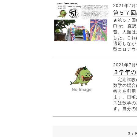
2021年7月
第５７回緑陽
★第５７回緑陽
Flint
昔、人類は
した。これ
適応しなが
型コロナウイ
2021年7月
３学年の
定期試験の
数学の場合
答えを利用
ます。日頃
スは数学の
す。自分の
3 / 