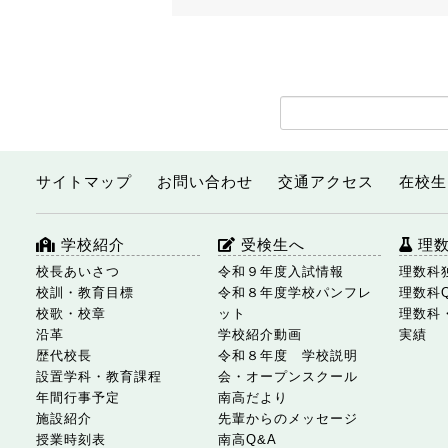
サイトマップ
お問い合わせ
交通アクセス
在校生
学校紹介
受検生へ
理
校長あいさつ
令和９年度入試情報
理数科
校訓・教育目標
令和８年度学校パンフレ
理数科
校歌・校章
ット
理数科
沿革
学校紹介動画
実績
歴代校長
令和８年度 学校説明
設置学科・教育課程
会・オープンスクール
年間行事予定
南高だより
施設紹介
先輩からのメッセージ
授業時刻表
南高Q&A