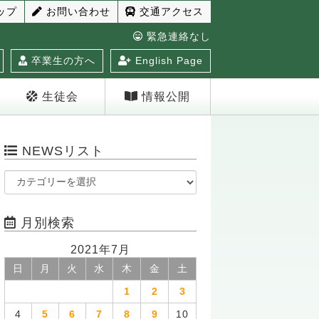
ップ
お問い合わせ
交通アクセス
緊急連絡なし
卒業生の方へ
English Page
生徒会
情報公開
NEWSリスト
月別検索
2021年7月
日
月
火
水
木
金
土
1
2
3
4
5
6
7
8
9
10