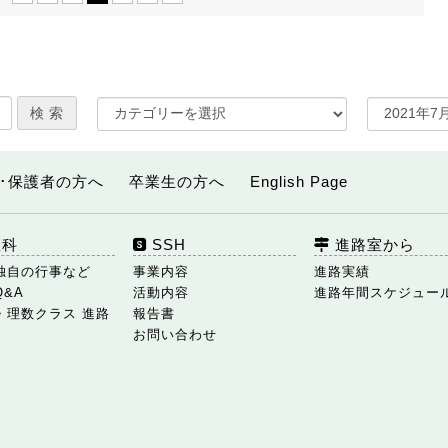
･保護者の方へ
卒業生の方へ
English Page
数科
SSH
進路室から
独自の行事など
事業内容
進路実績
Q&A
活動内容
進路年間スケジュー
・理数クラス 進路
報告書
お問い合わせ