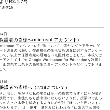
りR3.4.7号
年通信15
14日
護者の皆様へ(microsoftアカウント)
icrosoftアカウントの利用について、②ヤングケアラーに関
ート調査のお願い、③高校生の生活実態調査に関するアンケー
いて、以上の保護者宛の通知を３点配付致しました。本校では
としてすでのGoogle Workspace for Educationを利用し
、山梨県では県下の高校生全員へアカウントを配付しておりま
て...
13日
保護者の皆様へ（7/19について）
さが増し、暑がりな私の場合は朝一の授業でもすぐに汗が噴き
状況です。生徒たちも熱中症にならないように、授業中であっ
ルの入った水分を補給するように心がけてほしいと思います。
があります。 １．例年、夏休みに行われる「山梨大学公開授