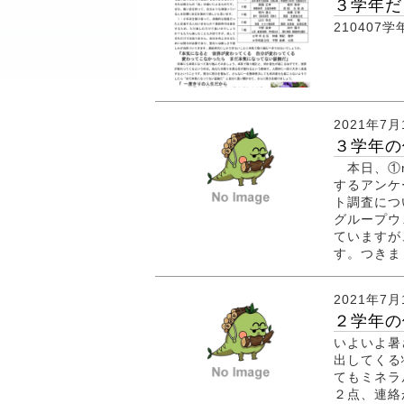
３学年だよ
210407学
2021年7月
３学年の保
本日、①m
するアンケ
ト調査につ
グループウェア
ていますが
す。つきまし
2021年7月
２学年の
いよいよ暑
出してくる
てもミネラ
２点、連絡