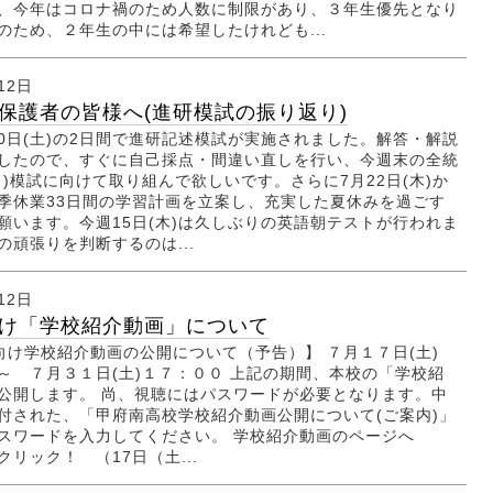
、今年はコロナ禍のため人数に制限があり、３年生優先となり
のため、２年生の中には希望したけれども...
12日
保護者の皆様へ(進研模試の振り返り)
10日(土)の2日間で進研記述模試が実施されました。解答・解説
したので、すぐに自己採点・間違い直しを行い、今週末の全統
ク)模試に向けて取り組んで欲しいです。さらに7月22日(木)か
季休業33日間の学習計画を立案し、充実した夏休みを過ごす
願います。今週15日(木)は久しぶりの英語朝テストが行われま
の頑張りを判断するのは...
12日
け「学校紹介動画」について
け学校紹介動画の公開について（予告）】 ７月１７日(土)
～ ７月３１日(土)１７：００ 上記の期間、本校の「学校紹
公開します。 尚、視聴にはパスワードが必要となります。中
付された、「甲府南高校学校紹介動画公開について(ご案内)」
スワードを入力してください。 学校紹介動画のページへ
リック！ （17日（土...