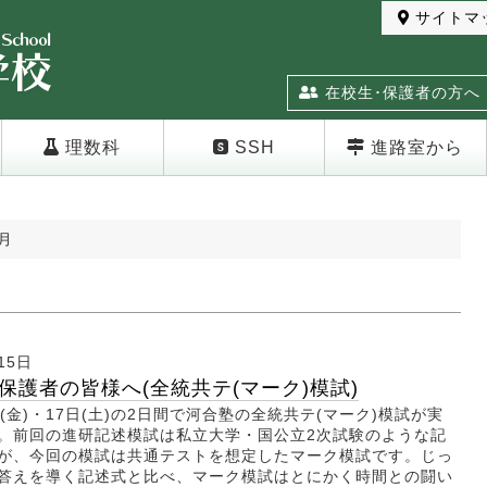
サイトマ
在校生･保護者の方へ
理数科
SSH
進路室から
月
15日
保護者の皆様へ(全統共テ(マーク)模試)
(金)・17日(土)の2日間で河合塾の全統共テ(マーク)模試が実
。前回の進研記述模試は私立大学・国公立2次試験のような記
が、今回の模試は共通テストを想定したマーク模試です。じっ
答えを導く記述式と比べ、マーク模試はとにかく時間との闘い