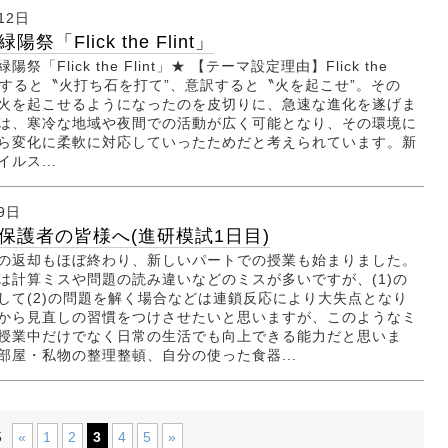
12日
祭「Flick the Flint」
祭「Flick the Flint」★ 【テーマ設定理由】Flick the
 直訳すると〝火打ち石を打て”、意訳すると〝火を起こせ”。その
火を起こせるようになったのを皮切りに、急速な進化を遂げま
は、寒冷な地域や夜間での活動が広く可能となり、その環境に
ら変化に柔軟に対応していったためだと考えられています。新
ルス...
9日
保護者の皆様へ(進研模試1日目)
返却もほぼ終わり、新しいパートでの授業も始まりました。
は計算ミスや問題の読み違いなどのミスが多いですが、(1)の
して(2)の問題を解く場合などは連鎖反応により大失点となり
から見直しの習慣をつけさせたいと思いますが、このようなミ
授業中だけでなく日常の生活でも向上できる能力だと思いま
部屋・私物の整理整頓、自分の使った食器...
«
1
2
3
4
5
»
5