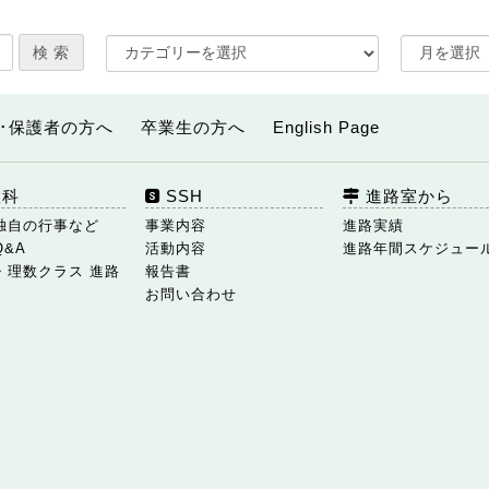
･保護者の方へ
卒業生の方へ
English Page
数科
SSH
進路室から
独自の行事など
事業内容
進路実績
Q&A
活動内容
進路年間スケジュー
・理数クラス 進路
報告書
お問い合わせ