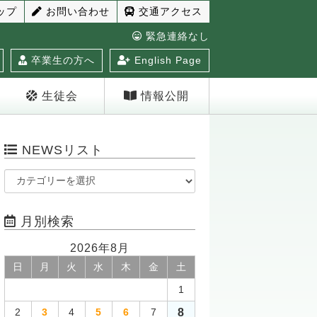
ップ
お問い合わせ
交通アクセス
緊急連絡なし
卒業生の方へ
English Page
生徒会
情報公開
NEWSリスト
月別検索
2026年8月
日
月
火
水
木
金
土
1
8
2
3
4
5
6
7