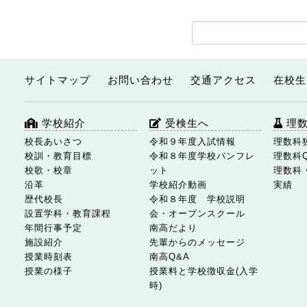
サイトマップ
お問い合わせ
交通アクセス
在校生
学校紹介
受検生へ
理
校長あいさつ
令和９年度入試情報
理数科
校訓・教育目標
令和８年度学校パンフレ
理数科
校歌・校章
ット
理数科
沿革
学校紹介動画
実績
歴代校長
令和８年度 学校説明
設置学科・教育課程
会・オープンスクール
年間行事予定
南高だより
施設紹介
先輩からのメッセージ
授業時刻表
南高Q&A
授業の様子
授業料と学校徴収金(入学
時)