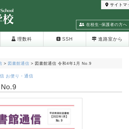
サイトマ
在校生･保護者の方へ
理数科
SSH
進路室から
信
>
図書館通信
>
図書館通信 令和4年1月 No.9
信
お便り・通信
o.9