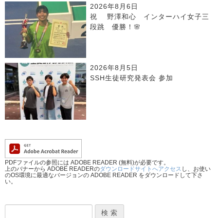
2026年8月6日
祝 野澤和心 インターハイ女子三
段跳 優勝！🌸
2026年8月5日
SSH生徒研究発表会 参加
PDFファイルの参照には ADOBE READER (無料)が必要です。
上のバナーから ADOBE READERの
ダウンロードサイトへアクセス
し、お使い
のOS環境に最適なバージョンの ADOBE READER をダウンロードして下さ
い。