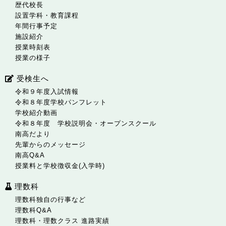
歴代校長
設置学科・教育課程
年間行事予定
施設紹介
授業時刻表
授業の様子
受検生へ
令和９年度入試情報
令和８年度学校パンフレット
学校紹介動画
令和８年度 学校説明会・オープンスクール
南高だより
先輩からのメッセージ
南高Q&A
授業料と学校徴収金(入学時)
理数科
理数科独自の行事など
理数科Q&A
理数科・理数クラス 進路実績