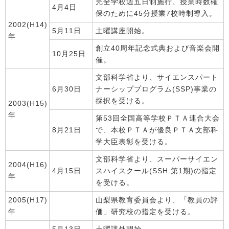
完全学校週五日制施行、授業時数確
4月4日
保のために45分授業7校時制導入。
2002(H14)
5月11日
土曜講座開始。
年
創立40周年記念式典および音楽会開
10月25日
催。
文部科学省より、サイエンスパート
6月30日
ナーシッププログラム(SSP)事業の
採択を受ける。
2003(H15)
年
第53回全国高等学校ＰＴＡ連合大会
8月21日
で、本校ＰＴＡが優良ＰＴＡ文部科
学大臣表彰を受ける。
文部科学省より、スーパーサイエン
2004(H16)
4月15日
スハイスクール(SSH:第1期)の指定
年
を受ける。
2005(H17)
山梨県教育委員会より、「教員の評
年
価」研究校の指定を受ける。