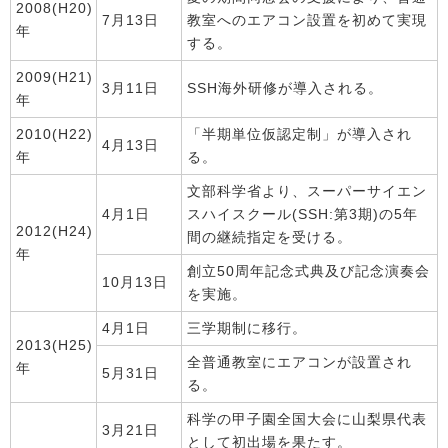
2008(H20)
7月13日
教室へのエアコン設置を初めて実現
年
する。
2009(H21)
3月11日
SSH海外研修が導入される。
年
2010(H22)
「半期単位仮認定制」が導入され
4月13日
年
る。
文部科学省より、スーパーサイエン
4月1日
スハイスクール(SSH:第3期)の5年
2012(H24)
間の継続指定を受ける。
年
創立50周年記念式典及び記念演奏会
10月13日
を実施。
4月1日
三学期制に移行。
2013(H25)
全普通教室にエアコンが設置され
年
5月31日
る。
科学の甲子園全国大会に山梨県代表
3月21日
として初出場を果たす。