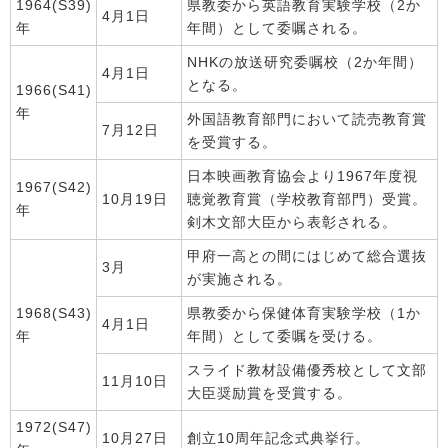
1964(S39)
県教委から英語教育実験学校（2か
4月1日
年
年間）として委嘱される。
NHKの放送研究委嘱校（2か年間）
4月1日
となる。
1966(S41)
年
外国語教育部門において読売教育賞
7月12日
を受賞する。
日本映画教育協会より1967年度視
1967(S42)
10月19日
聴覚教育賞（学校教育部門）受賞。
年
剣木文部大臣から表彰される。
甲府一高との間にはじめて総合選抜
3月
が実施される。
1968(S43)
県教委から保健体育実験学校（1か
4月1日
年
年間）として委嘱を受ける。
スライド教材設備優秀校として文部
11月10日
大臣奨励賞を受賞する。
1972(S47)
10月27日
創立10周年記念式典挙行。