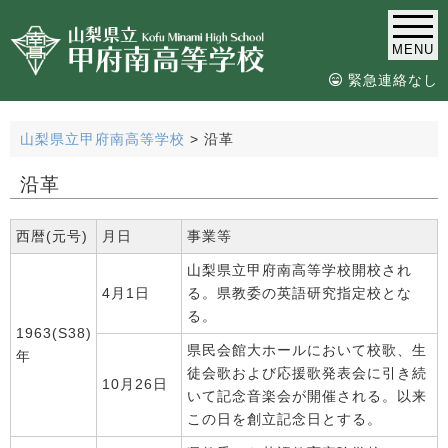
MENU
緊急連絡なし
山梨県立甲府南高等学校
>
沿革
沿革
西暦(元号)
月日
事業等
山梨県立甲府南高等学校開校され
4月1日
る。県教委の英語研究指定校とな
る。
1963(S38)
県民会館大ホールにおいて校歌、生
年
徒会歌および応援歌発表会に引き続
10月26日
いて記念音楽会が開催される。以来
この日を創立記念日とする。