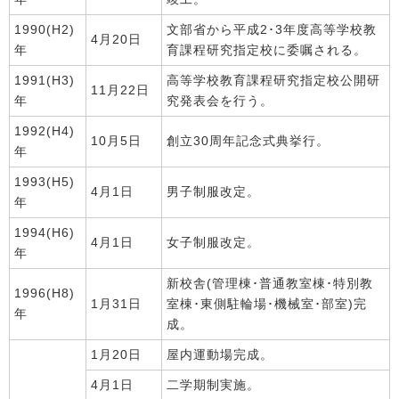
1990(H2)
文部省から平成2･3年度高等学校教
4月20日
年
育課程研究指定校に委嘱される。
1991(H3)
高等学校教育課程研究指定校公開研
11月22日
年
究発表会を行う。
1992(H4)
10月5日
創立30周年記念式典挙行。
年
1993(H5)
4月1日
男子制服改定。
年
1994(H6)
4月1日
女子制服改定。
年
新校舎(管理棟･普通教室棟･特別教
1996(H8)
1月31日
室棟･東側駐輪場･機械室･部室)完
年
成。
1月20日
屋内運動場完成。
4月1日
二学期制実施。