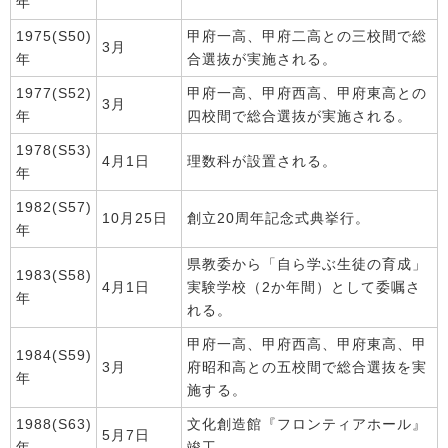
年
1975(S50)
甲府一高、甲府二高との三校間で総
3月
年
合選抜が実施される。
1977(S52)
甲府一高、甲府西高、甲府東高との
3月
年
四校間で総合選抜が実施される。
1978(S53)
4月1日
理数科が設置される。
年
1982(S57)
10月25日
創立20周年記念式典挙行。
年
県教委から「自ら学ぶ生徒の育成」
1983(S58)
4月1日
実験学校（2か年間）として委嘱さ
年
れる。
甲府一高、甲府西高、甲府東高、甲
1984(S59)
3月
府昭和高との五校間で総合選抜を実
年
施する。
1988(S63)
文化創造館『フロンティアホール』
5月7日
年
竣工。