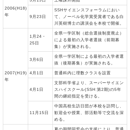
5月13日
土曜課外開始
2006(H18)
SSHサイエンスフォーラムにおい
年
9月23日
て、ノーベル化学賞受賞者である白
川英樹博士の講演会を本校で開催。
全県一学区制（総合選抜制度廃止）
1月24・
による最初の入学者選抜（前期募
25日
集）が実施される。
全県一学区制による最初の入学者選
3月6日
抜（後期募集）が実施される。
2007(H19)
4月1日
普通科内に理数クラスを設置
年
文部科学省より、スーパーサイエン
4月1日
スハイスクール(SSH:第2期)の5年
間の継続指定を受ける。
中国高校生訪日団が本校を訪問し、
11月15日
歓迎会や授業、部活動等で交流を深
める。
夏の期間同窓会の支援により、普通