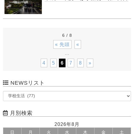
6 / 8
« 先頭
«
...
4
5
6
7
8
»
NEWSリスト
月別検索
2026年8月
日
月
火
水
木
金
土