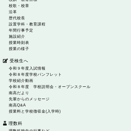
校歌・校章
沿革
歴代校長
設置学科・教育課程
年間行事予定
施設紹介
授業時刻表
授業の様子
受検生へ
令和９年度入試情報
令和８年度学校パンフレット
学校紹介動画
令和８年度 学校説明会・オープンスクール
南高だより
先輩からのメッセージ
南高Q&A
授業料と学校徴収金(入学時)
理数科
理数科独自の行事など