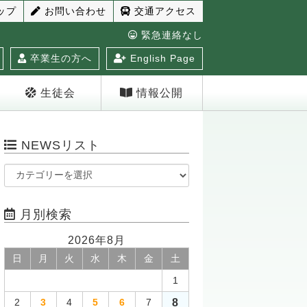
ップ
お問い合わせ
交通アクセス
緊急連絡なし
卒業生の方へ
English Page
生徒会
情報公開
NEWSリスト
月別検索
2026年8月
日
月
火
水
木
金
土
1
8
2
3
4
5
6
7