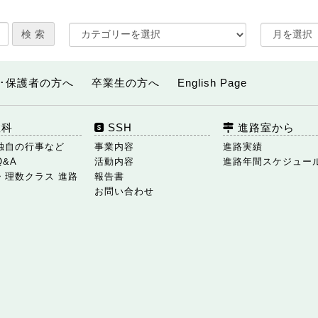
･保護者の方へ
卒業生の方へ
English Page
数科
SSH
進路室から
独自の行事など
事業内容
進路実績
Q&A
活動内容
進路年間スケジュー
・理数クラス 進路
報告書
お問い合わせ