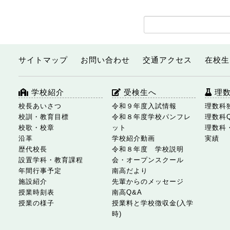
サイトマップ
お問い合わせ
交通アクセス
在校生
学校紹介
受検生へ
理
校長あいさつ
令和９年度入試情報
理数科
校訓・教育目標
令和８年度学校パンフレ
理数科
校歌・校章
ット
理数科
沿革
学校紹介動画
実績
歴代校長
令和８年度 学校説明
設置学科・教育課程
会・オープンスクール
年間行事予定
南高だより
施設紹介
先輩からのメッセージ
授業時刻表
南高Q&A
授業の様子
授業料と学校徴収金(入学
時)