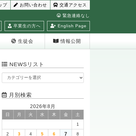
ップ
お問い合わせ
交通アクセス
緊急連絡なし
卒業生の方へ
English Page
生徒会
情報公開
NEWSリスト
月別検索
2026年8月
日
月
火
水
木
金
土
1
7
2
3
4
5
6
8