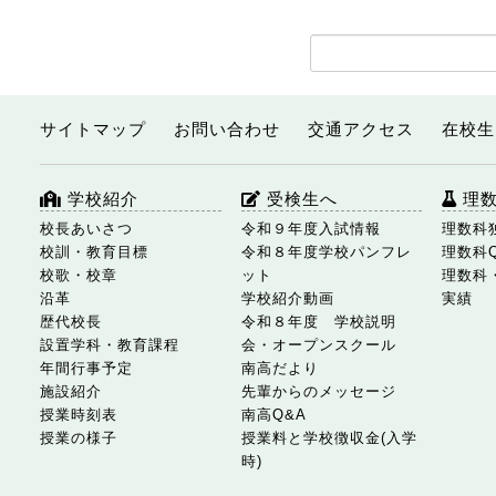
サイトマップ
お問い合わせ
交通アクセス
在校生
学校紹介
受検生へ
理
校長あいさつ
令和９年度入試情報
理数科
校訓・教育目標
令和８年度学校パンフレ
理数科
校歌・校章
ット
理数科
沿革
学校紹介動画
実績
歴代校長
令和８年度 学校説明
設置学科・教育課程
会・オープンスクール
年間行事予定
南高だより
施設紹介
先輩からのメッセージ
授業時刻表
南高Q&A
授業の様子
授業料と学校徴収金(入学
時)