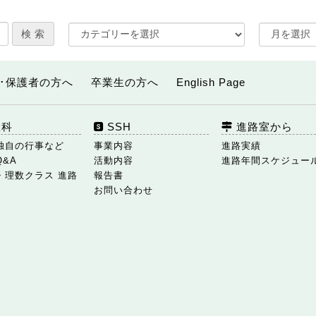
･保護者の方へ
卒業生の方へ
English Page
数科
SSH
進路室から
独自の行事など
事業内容
進路実績
Q&A
活動内容
進路年間スケジュー
・理数クラス 進路
報告書
お問い合わせ