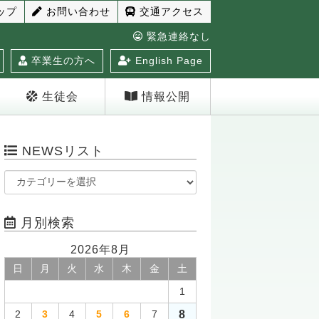
ップ
お問い合わせ
交通アクセス
緊急連絡なし
卒業生の方へ
English Page
生徒会
情報公開
NEWSリスト
月別検索
2026年8月
日
月
火
水
木
金
土
1
8
2
3
4
5
6
7