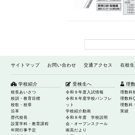
サイトマップ
お問い合わせ
交通アクセス
在校生
学校紹介
受検生へ
理
校長あいさつ
令和９年度入試情報
理数科
校訓・教育目標
令和８年度学校パンフレ
理数科
校歌・校章
ット
理数科
沿革
学校紹介動画
実績
歴代校長
令和８年度 学校説明
設置学科・教育課程
会・オープンスクール
年間行事予定
南高だより