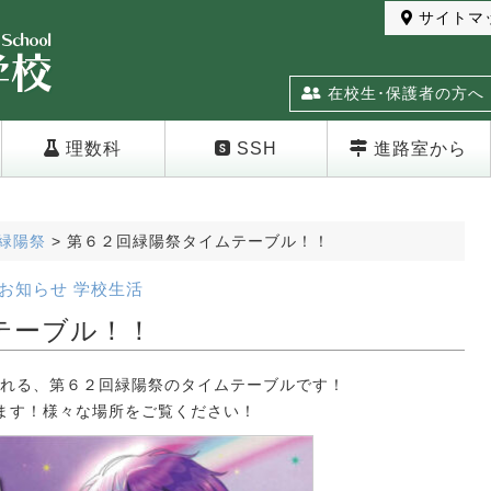
サイトマ
在校生･保護者の方へ
理数科
SSH
進路室から
緑陽祭
>
第６２回緑陽祭タイムテーブル！！
お知らせ
学校生活
テーブル！！
行われる、第６２回緑陽祭のタイムテーブルです！
ます！様々な場所をご覧ください！