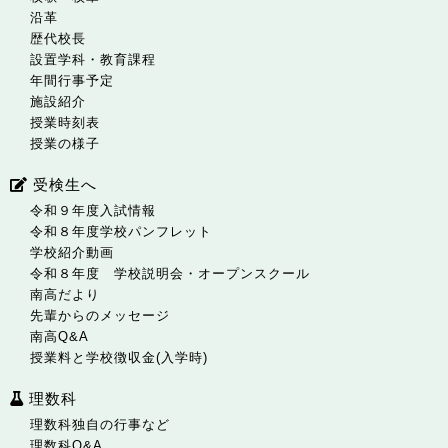
沿革
歴代校長
設置学科・教育課程
年間行事予定
施設紹介
授業時刻表
授業の様子
受検生へ
令和９年度入試情報
令和８年度学校パンフレット
学校紹介動画
令和８年度 学校説明会・オープンスクール
南高だより
先輩からのメッセージ
南高Q&A
授業料と学校徴収金(入学時)
理数科
理数科独自の行事など
理数科Q&A