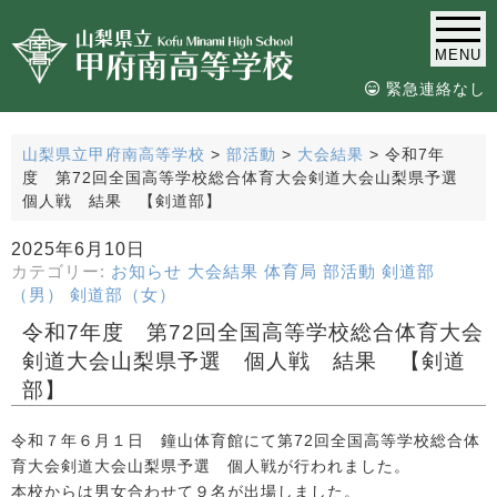
MENU
緊急連絡なし
山梨県立甲府南高等学校
>
部活動
>
大会結果
>
令和7年
度 第72回全国高等学校総合体育大会剣道大会山梨県予選
個人戦 結果 【剣道部】
2025年6月10日
カテゴリー:
お知らせ
大会結果
体育局
部活動
剣道部
（男）
剣道部（女）
令和7年度 第72回全国高等学校総合体育大会
剣道大会山梨県予選 個人戦 結果 【剣道
部】
令和７年６月１日 鐘山体育館にて第72回全国高等学校総合体
育大会剣道大会山梨県予選 個人戦が行われました。
本校からは男女合わせて９名が出場しました。