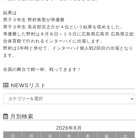
結果は
男子３年生 野村将聖が準優勝
男子３年生 長谷部宗之介が４位という結果を収めました。
準優勝した野村は８月８日～１０日に広島県広島市 広島県立総
合体育館で行われるインターハイに出場します。
野村は1年時と併せて、インターハイ個人戦2回目の出場となり
ます。
全国の舞台で精一杯、戦ってきます！
NEWSリスト
月別検索
2026年8月
日
月
火
水
木
金
土