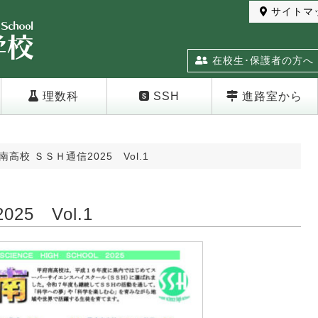
サイトマ
在校生･保護者の方へ
理数科
SSH
進路室から
南高校 ＳＳＨ通信2025 Vol.1
5 Vol.1