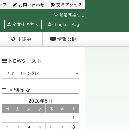
ップ
お問い合わせ
交通アクセス
緊急連絡なし
卒業生の方へ
English Page
生徒会
情報公開
NEWSリスト
月別検索
2026年8月
日
月
火
水
木
金
土
1
8
2
3
4
5
6
7