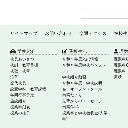
サイトマップ
お問い合わせ
交通アクセス
在校生
学校紹介
受検生へ
理
校長あいさつ
令和９年度入試情報
理数科
校訓・教育目標
令和８年度学校パンフレ
理数科
校歌・校章
ット
理数科
沿革
学校紹介動画
実績
歴代校長
令和８年度 学校説明
設置学科・教育課程
会・オープンスクール
年間行事予定
南高だより
施設紹介
先輩からのメッセージ
授業時刻表
南高Q&A
授業の様子
授業料と学校徴収金(入学
時)