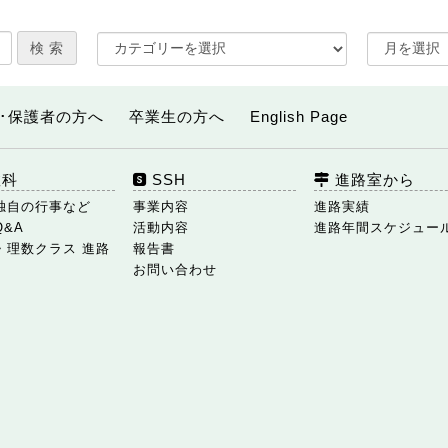
･保護者の方へ
卒業生の方へ
English Page
数科
SSH
進路室から
独自の行事など
事業内容
進路実績
Q&A
活動内容
進路年間スケジュー
・理数クラス 進路
報告書
お問い合わせ