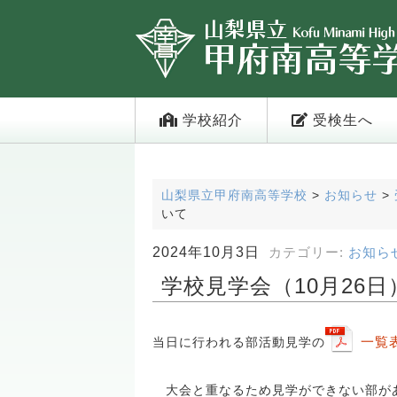
学校紹介
受検生へ
山梨県立甲府南高等学校
>
お知らせ
>
いて
2024年10月3日
カテゴリー:
お知ら
学校見学会（10月26
一覧
当日に行われる部活動見学の
大会と重なるため見学ができない部が