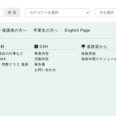
･保護者の方へ
卒業生の方へ
English Page
数科
SSH
進路室から
独自の行事など
事業内容
進路実績
Q&A
活動内容
進路年間スケジュー
・理数クラス 進路
報告書
お問い合わせ