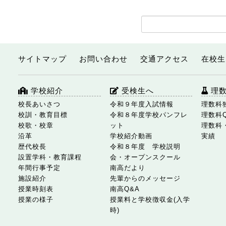
サイトマップ
お問い合わせ
交通アクセス
在校生
学校紹介
受検生へ
理
校長あいさつ
令和９年度入試情報
理数科
校訓・教育目標
令和８年度学校パンフレ
理数科
校歌・校章
ット
理数科
沿革
学校紹介動画
実績
歴代校長
令和８年度 学校説明
設置学科・教育課程
会・オープンスクール
年間行事予定
南高だより
施設紹介
先輩からのメッセージ
授業時刻表
南高Q&A
授業の様子
授業料と学校徴収金(入学
時)