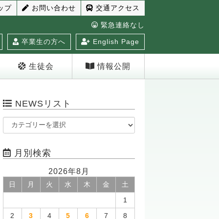
ップ
お問い合わせ
交通アクセス
緊急連絡なし
卒業生の方へ
English Page
生徒会
情報公開
NEWSリスト
月別検索
2026年8月
日
月
火
水
木
金
土
1
2
3
4
5
6
7
8