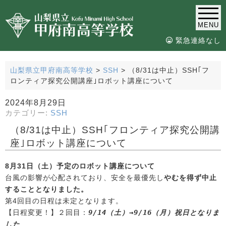
MENU
緊急連絡なし
山梨県立甲府南高等学校
>
SSH
>
（8/31は中止）SSH｢フ
ロンティア探究公開講座｣ロボット講座について
2024年8月29日
カテゴリー:
SSH
（8/31は中止）SSH｢フロンティア探究公開講
座｣ロボット講座について
8月31日（土）予定のロボット講座について
台風の影響が心配されており、安全を最優先し
やむを得ず中止
することとなりました。
第4回目の日程は未定となります。
9/14（土）→9/16（月）祝日となりま
【日程変更！】２回目：
した