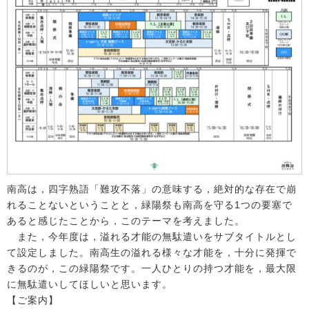
南高は，四字熟語「難攻不落」の意味する，絶対的な存在で崩
れることないということと，緑陽祭も南高を守る1つの要塞で
あると感じたことから，このテーマを考えました。
また，今年度は，溢れる才能の無駄遣いをサブタイトルとし
て設定しました。南高生の溢れる様々な才能を，十分に発揮で
きるのが，この緑陽祭です。一人ひとりの持つ才能を，最大限
に無駄遣いしてほしいと思います。
【ご案内】