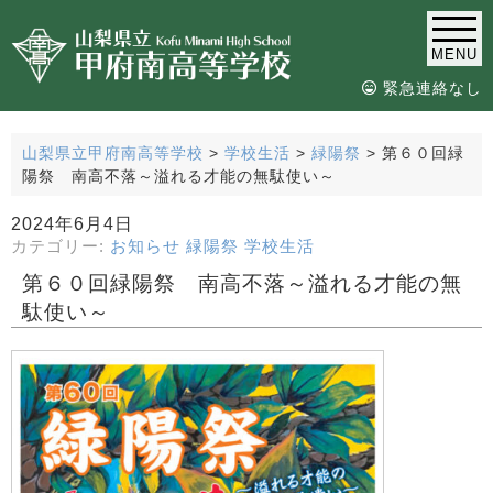
MENU
緊急連絡なし
山梨県立甲府南高等学校
>
学校生活
>
緑陽祭
>
第６０回緑
陽祭 南高不落～溢れる才能の無駄使い～
2024年6月4日
カテゴリー:
お知らせ
緑陽祭
学校生活
第６０回緑陽祭 南高不落～溢れる才能の無
駄使い～