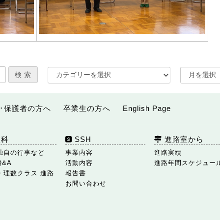
･保護者の方へ
卒業生の方へ
English Page
数科
SSH
進路室から
独自の行事など
事業内容
進路実績
Q&A
活動内容
進路年間スケジュー
・理数クラス 進路
報告書
お問い合わせ