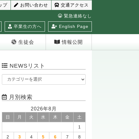
ップ
お問い合わせ
交通アクセス
緊急連絡なし
卒業生の方へ
English Page
生徒会
情報公開
NEWSリスト
月別検索
2026年8月
日
月
火
水
木
金
土
1
2
3
4
5
6
7
8