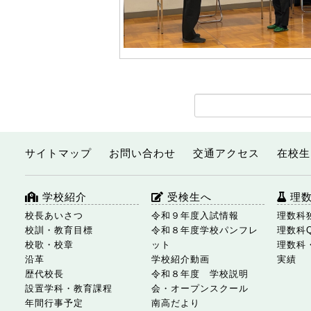
サイトマップ
お問い合わせ
交通アクセス
在校生
学校紹介
受検生へ
理
校長あいさつ
令和９年度入試情報
理数科
校訓・教育目標
令和８年度学校パンフレ
理数科
校歌・校章
ット
理数科
沿革
学校紹介動画
実績
歴代校長
令和８年度 学校説明
設置学科・教育課程
会・オープンスクール
年間行事予定
南高だより