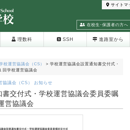
サイトマ
在校生･保護者の方へ
理数科
SSH
進路室から
学校運営協議会（CS）
>
学校運営協議会設置通知書交付式・
１回学校運営協議会
営協議会（CS）
お知らせ
知書交付式・学校運営協議会委員委嘱
運営協議会