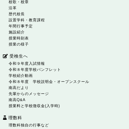
校歌・校章
沿革
歴代校長
設置学科・教育課程
年間行事予定
施設紹介
授業時刻表
授業の様子
受検生へ
令和９年度入試情報
令和８年度学校パンフレット
学校紹介動画
令和８年度 学校説明会・オープンスクール
南高だより
先輩からのメッセージ
南高Q&A
授業料と学校徴収金(入学時)
理数科
理数科独自の行事など