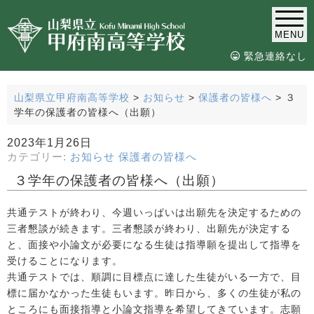
MENU
緊急連絡なし
山梨県立甲府南高等学校
>
お知らせ
>
保護者の皆様へ
>
３
学年の保護者の皆様へ（出願）
2023年1月26日
カテゴリー:
お知らせ
保護者の皆様へ
３学年の保護者の皆様へ（出願）
共通テストが終わり、今週いっぱいは出願先を決定するための
三者懇談が続きます。三者懇談が終わり、出願先が決定する
と、面接や小論文が必要になる生徒は指導願を提出して指導を
受けることになります。
共通テストでは、順調に目標点に達した生徒がいる一方で、目
標に届かなかった生徒もいます。昨日から、多くの生徒が私の
ところにも面接指導と小論文指導を希望してきています。志願