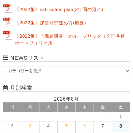
〔2022版〕ssh action plan(3年間の流れ)
〔2022版〕課題研究進め方(概要)
〔2022版〕「課題研究」のルーブリック（文理共通
ポートフォリオ用）
NEWSリスト
月別検索
2026年8月
日
月
火
水
木
金
土
1
8
2
3
4
5
6
7