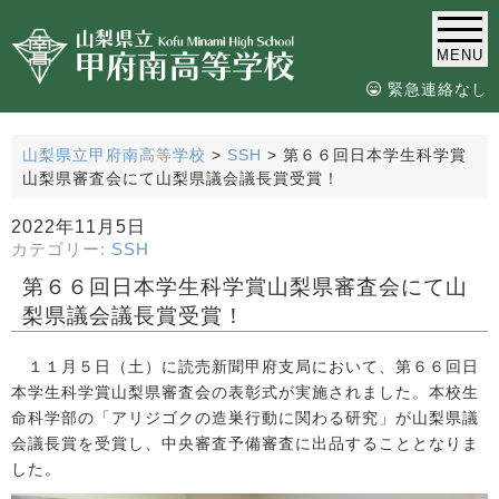
MENU
緊急連絡なし
山梨県立甲府南高等学校
>
SSH
>
第６６回日本学生科学賞
山梨県審査会にて山梨県議会議長賞受賞！
2022年11月5日
カテゴリー:
SSH
第６６回日本学生科学賞山梨県審査会にて山
梨県議会議長賞受賞！
１１月５日（土）に読売新聞甲府支局において、第６６回日
本学生科学賞山梨県審査会の表彰式が実施されました。本校生
命科学部の「アリジゴクの造巣行動に関わる研究」が山梨県議
会議長賞を受賞し、中央審査予備審査に出品することとなりま
した。