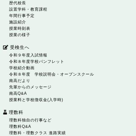
歴代校長
設置学科・教育課程
年間行事予定
施設紹介
授業時刻表
授業の様子
受検生へ
令和９年度入試情報
令和８年度学校パンフレット
学校紹介動画
令和８年度 学校説明会・オープンスクール
南高だより
先輩からのメッセージ
南高Q&A
授業料と学校徴収金(入学時)
理数科
理数科独自の行事など
理数科Q&A
理数科・理数クラス 進路実績