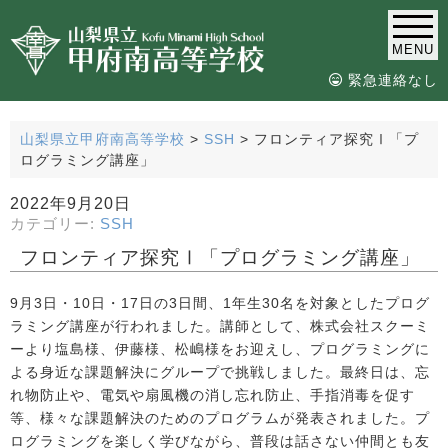
MENU
緊急連絡なし
山梨県立甲府南高等学校
>
SSH
>
フロンティア探究Ⅰ「プ
ログラミング講座」
2022年9月20日
カテゴリー:
SSH
フロンティア探究Ⅰ「プログラミング講座」
9月3日・10日・17日の3日間、1年生30名を対象としたプログ
ラミング講座が行われました。講師として、株式会社スクーミ
ーより塩島様、伊藤様、松嶋様をお迎えし、プログラミングに
よる身近な課題解決にグループで挑戦しました。最終日は、忘
れ物防止や、電気や扇風機の消し忘れ防止、手指消毒を促す
等、様々な課題解決のためのプログラムが発表されました。プ
ログラミングを楽しく学びながら、普段は話さない仲間とも友