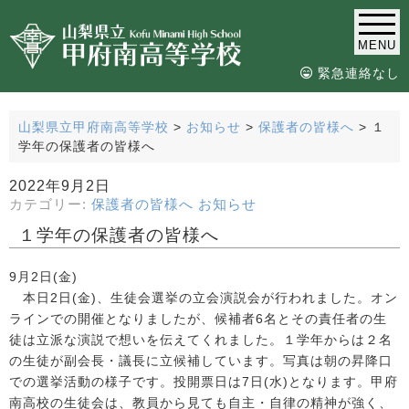
MENU
緊急連絡なし
山梨県立甲府南高等学校
>
お知らせ
>
保護者の皆様へ
>
１
学年の保護者の皆様へ
2022年9月2日
カテゴリー:
保護者の皆様へ
お知らせ
１学年の保護者の皆様へ
9月2日(金)
本日2日(金)、生徒会選挙の立会演説会が行われました。オン
ラインでの開催となりましたが、候補者6名とその責任者の生
徒は立派な演説で想いを伝えてくれました。１学年からは２名
の生徒が副会長・議長に立候補しています。写真は朝の昇降口
での選挙活動の様子です。投開票日は7日(水)となります。甲府
南高校の生徒会は、教員から見ても自主・自律の精神が強く、