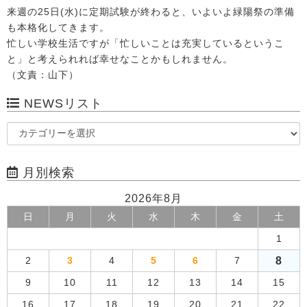
来週の25日(水)に定期試験が終わると、いよいよ緑陽祭の準備
も本格化してきます。
忙しい学校生活ですが「忙しいことは充実しているというこ
と」と考えられれば幸せなことかもしれません。
（文責：山下）
NEWSリスト
月別検索
2026年8月
日
月
火
水
木
金
土
1
8
2
3
4
5
6
7
9
10
11
12
13
14
15
16
17
18
19
20
21
22