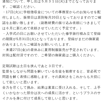
通知について、申し出は５月３１日(火)までとなっておりま
す。ご確認ください。
・17日(火)に学校徴収金についての事務室からのお知らせを配
付しました。振替日は原則毎月20日となっておりますのでご確
認をお願い致します。（副教材費の振り込み依頼につきまして
は６月に新ためて依頼させていただく予定です。）
・入学式の日にお願いさせていただいた修学旅行積み立て登録
の期限が5月31日(火)となっております。登録がまだの御家庭
がありましたらご確認をお願いいたします。
・来週27日(金)の昼休みに夏用制服販売が予定されています。
封筒は配付済ですので、ご希望の御家庭はご購入ください。
定期試験は土日を挟んであと３日です。
監督をしながら問題を解いている生徒を観察すると、皆必死で
問題を解く表情に感動します。その真剣さをこれからも大切に
して欲しいと思います。
全力を尽くして挑み、結果は素直に受け入れる。
そして、上手
くいかなかった部分は次への成長に活かす、というプラスのサ
イクルを身に付けて成長して欲しいと思います。