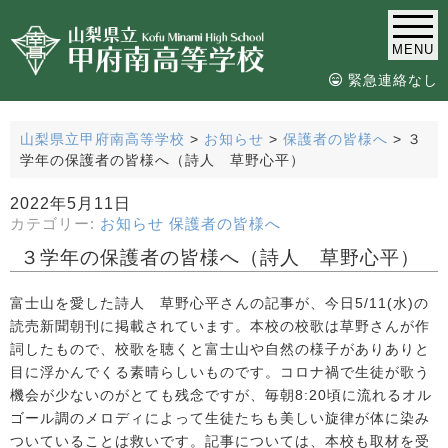
MENU
緊急連絡なし
山梨県立甲府南高等学校
>
お知らせ
>
保護者の皆様へ
>
３
学年の保護者の皆様へ（詩人 草野心平）
2022年5月11日
カテゴリー:
お知らせ
保護者の皆様へ
３学年の保護者の皆様へ（詩人 草野心平）
富士山を愛した詩人 草野心平さんの記事が、今日5/11(水)の
読売新聞朝刊に掲載されています。本校の校歌は草野さんが作
詞したもので、校歌を聴くと富士山や自然の様子がありありと
目に浮かんでくる素晴らしいものです。コロナ禍で生徒が歌う
機会が少ないのがとても残念ですが、毎朝8:20頃に流れるオル
ゴール調のメロディによって生徒たちも美しい旋律が体に染み
ついていることは救いです。記事については、本校も取材を受