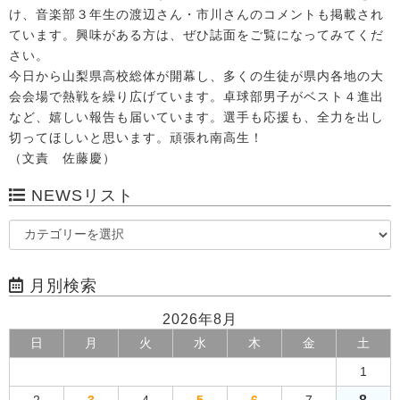
け、音楽部３年生の渡辺さん・市川さんのコメントも掲載され
ています。興味がある方は、ぜひ誌面をご覧になってみてくだ
さい。
今日から山梨県高校総体が開幕し、多くの生徒が県内各地の大
会会場で熱戦を繰り広げています。卓球部男子がベスト４進出
など、嬉しい報告も届いています。選手も応援も、全力を出し
切ってほしいと思います。頑張れ南高生！
（文責 佐藤慶）
NEWSリスト
月別検索
2026年8月
日
月
火
水
木
金
土
1