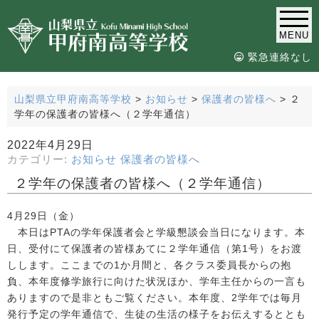
MENU
緊急連絡なし
山梨県立甲府南高等学校
>
お知らせ
>
保護者の皆様へ
>
２
学年の保護者の皆様へ（２学年通信）
2022年4月29日
カテゴリー:
お知らせ
保護者の皆様へ
２学年の保護者の皆様へ（２学年通信）
4月29日（金）
本日はPTAの学年保護者会と学級懇談会当日になります。本
日、受付にて保護者の皆様あてに２学年通信（第1号）をお渡
しします。ここまでの1か月間と、各クラス委員長からの抱
負、本年度修学旅行に向けた状況ほか、学年主任からの一言も
ありますので是非ともご覧ください。本年度、2学年では毎月
発行予定の学年通信で、生徒の生活の様子をお伝えするととも