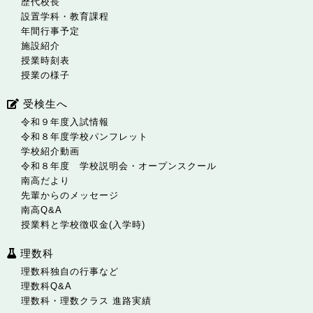
歴代校長
設置学科・教育課程
年間行事予定
施設紹介
授業時刻表
授業の様子
受検生へ
令和９年度入試情報
令和８年度学校パンフレット
学校紹介動画
令和８年度 学校説明会・オープンスクール
南高だより
先輩からのメッセージ
南高Q&A
授業料と学校徴収金(入学時)
理数科
理数科独自の行事など
理数科Q&A
理数科・理数クラス 進路実績