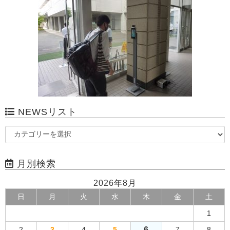
NEWSリスト
月別検索
2026年8月
日
月
火
水
木
金
土
1
6
2
3
4
5
7
8