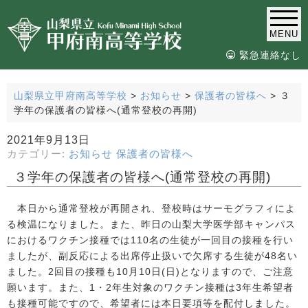
MENU
緊急連絡なし
山梨県立甲府南高等学校
>
お知らせ
>
保護者の皆様へ
>
３
学年の保護者の皆様へ(通常登校の再開)
2021年9月13日
カテゴリー:
お知らせ
保護者の皆様へ
３学年の保護者の皆様へ(通常登校の再開)
本日から通常登校が再開され、登校時はサーモグラフィによ
る検温になりました。また、昨日の山梨大学医学部キャンパス
におけるワクチン接種では110名の生徒が一回目の接種を行い
ましたが、副反応による出席停止扱いで欠席する生徒が48名い
ました。2回目の接種も10月10日(日)となりますので、ご注意
願います。また、1・2年生対象のワクチン接種は3年生希望者
も接種可能ですので、希望者には本日要項等を配付しました。