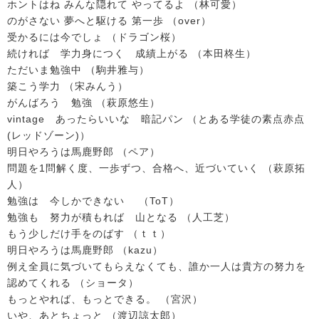
ホントはね みんな隠れて やってるよ （林可愛）
のがさない 夢へと駆ける 第一歩 （over）
受かるには今でしょ （ドラゴン桜）
続ければ 学力身につく 成績上がる （本田柊生）
ただいま勉強中 （駒井雅与）
築こう学力 （宋みんう）
がんばろう 勉強 （萩原悠生）
vintage あったらいいな 暗記パン （とある学徒の素点赤点
(レッドゾーン)）
明日やろうは馬鹿野郎 （ペア）
問題を1問解く度、一歩ずつ、合格へ、近づいていく （萩原拓
人）
勉強は 今しかできない （ToT）
勉強も 努力が積もれば 山となる （人工芝）
もう少しだけ手をのばす （ｔｔ）
明日やろうは馬鹿野郎 （kazu）
例え全員に気づいてもらえなくても、誰か一人は貴方の努力を
認めてくれる （ショータ）
もっとやれば、もっとできる。 （宮沢）
いや、あとちょっと （渡辺諒太郎）