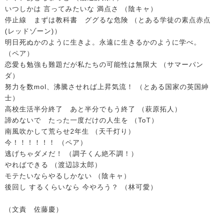
いつしかは 言ってみたいな 満点さ （陰キャ）
停止線 まずは教科書 ググるな危険 （とある学徒の素点赤点
(レッドゾーン)）
明日死ぬかのように生きよ。永遠に生きるかのように学べ。
（ペア）
恋愛も勉強も難題だが私たちの可能性は無限大 （サマーパン
ダ）
努力を数mol、沸騰させれば上昇気流！ （とある国家の英国紳
士）
高校生活半分終了 あと半分でもう終了 （萩原拓人）
諦めないで たった一度だけの人生を （ToT）
南風吹かして荒らせ2年生 （天千灯り）
今！！！！！！ （ペア）
逃げちゃダメだ！ （調子くん絶不調！）
やればできる （渡辺諒太郎）
モテたいならやるしかない （陰キャ）
後回し するくらいなら 今やろう？ （林可愛）
（文責 佐藤慶）