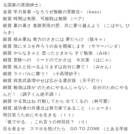
る国家の英国紳士）
金賞 学力装着 ~なろうぜ無敵の受験生~ （kazu）
銀賞 時間は有限、可能戦は無限 （ペア）
銀賞 夏の暑さ 進路実現の壁、共に乗り越えよう （こばやし ひ
らき）
銀賞 積み重ね 努力のさきには 夢だらけ （陰キャ）
銀賞 指にタコを作ろうの会を開催します （サマーパンダ）
銅賞 やらなきゃと 思ったときから すぐ勉強 （みゆ）
銅賞 受験への リードのでかさは 今次第 （はにゃ）
銅賞 他人と比べるよりまずは自分に勝て！ （みかん）
銅賞 ライバルに勝つ！ （小高理紗子）
銅賞 得意武器増やせば広がる選択肢 （天千灯り）
銅賞 勉強は誰が のためにやるんじゃない。 自分のためにやる
んだ！ （調子くん絶不調！）
銅賞 やる気はね 行動してから 出てくるの （林可愛）
銅賞 成功者の共通点は努力家であること （ショータ）
明日笑うために今を生きる （ｔｔ）
「後でやる。」これ言うの何回目？ （り）
目を覚ませ スマホを投げたら GO TO ZONE （とある学徒