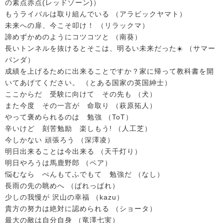
の素点赤点(レッドゾーン)）
もうライバルは取り組んでいる （アラビックヤマト）
未来への扉、今こそ叩け！ （リラックマ）
諦めずかめのようにコツコツと （南葵）
長いトンネルを抜けるとそこは、明るい未来だった☀️ （サマー
パンダ）
成績を上げるために出来ることですか？家に帰って教科書を開
いてあげてください。 （とある国家の英国紳士）
ここからだ 受験に向けて その先も （犬）
また今度 その一言が 命取り （萩原拓人）
やって褒められるのは 勉強 （ToT）
辛いけど 刻苦勉励 楽しもう! （人工芝）
今しかない 頑張ろう （深澤凌）
明日出来ることは今出来る （天千灯り）
明日やろうは馬鹿野郎 （ペア）
悩むなら ぺんもてふでもて 勉強だ （なし）
長雨の先の眺めへ （ぱれっぱれ）
少しの我慢が 沢山の幸福 （kazu）
貴方の努力は絶対に認められる （ショータ）
最大の敵は自分自身 （竜澤七実）