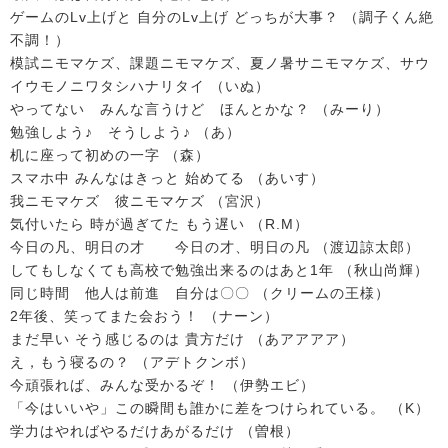
ゲームのLv上げと 自分のLv上げ どっちが大事？ （調子くん絶
不調！）
模試ニモマケズ、課題ニモマケズ、夏ノ暑サニモマケズ、サウ
イウモノニワタシハナリタイ （いぬ）
やってない みんな言うけど ほんとかな？ （みーり）
勉強しよう♪ そうしよう♪ （あ）
机に座って初めの一字 （森）
スマホ中 みんなはきっと 始めてる （あいす）
我ニモマケズ 彼ニモマケズ （宮沢）
気付いたら 時が過ぎてた もう遅い （R.M）
今日の凡、明日の才 今日の才、明日の凡 （渡辺諒太郎）
してもしなくても高校で勉強出来るのはあと1年 （秋山尚輝）
同じ時間 他人は前進 自分は〇〇 （クリームの王様）
2年後、笑ってまた会おう！ （ナーン）
まだ早い そう感じるのは 貴方だけ （あアアアア）
え，もう寝るの？ （アデトクンボ）
今頑張れば、みんな受かるぞ！ （伊勢エビ）
「今はいいや」この瞬間も誰かに差をつけられている。 （K）
学力はやればやるだけあがるだけ （曽根）