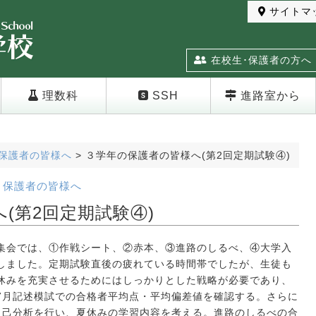
サイトマ
在校生･保護者の方へ
理数科
SSH
進路室から
保護者の皆様へ
>
３学年の保護者の皆様へ(第2回定期試験④)
保護者の皆様へ
(第2回定期試験④)
会では、①作戦シート、②赤本、③進路のしるべ、④大学入
しました。定期試験直後の疲れている時間帯でしたが、生徒も
休みを充実させるためにはしっかりとした戦略が必要であり、
7月記述模試での合格者平均点・平均偏差値を確認する。さらに
自己分析を行い、夏休みの学習内容を考える。進路のしるべの合