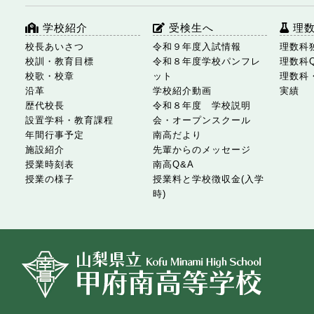
学校紹介
受検生へ
理
校長あいさつ
令和９年度入試情報
理数科
校訓・教育目標
令和８年度学校パンフレ
理数科
校歌・校章
ット
理数科
沿革
学校紹介動画
実績
歴代校長
令和８年度 学校説明
設置学科・教育課程
会・オープンスクール
年間行事予定
南高だより
施設紹介
先輩からのメッセージ
授業時刻表
南高Q&A
授業の様子
授業料と学校徴収金(入学
時)