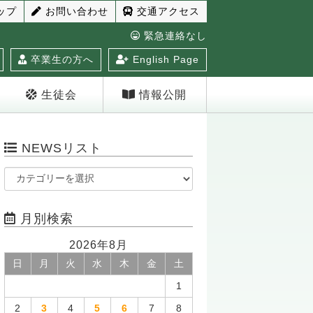
ップ
お問い合わせ
交通アクセス
緊急連絡なし
卒業生の方へ
English Page
生徒会
情報公開
NEWSリスト
月別検索
2026年8月
日
月
火
水
木
金
土
1
2
3
4
5
6
7
8