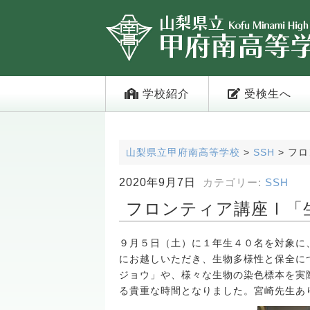
学校紹介
受検生へ
山梨県立甲府南高等学校
>
SSH
>
フロ
2020年9月7日
カテゴリー:
SSH
フロンティア講座Ⅰ「
９月５日（土）に１年生４０名を対象に
にお越しいただき、生物多様性と保全に
ジョウ」や、様々な生物の染色標本を実
る貴重な時間となりました。宮崎先生あ