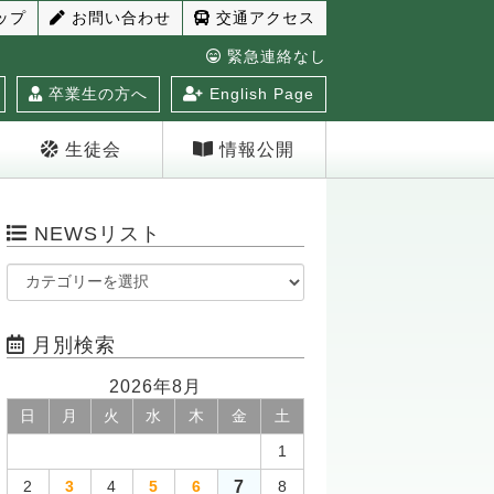
ップ
お問い合わせ
交通アクセス
緊急連絡なし
卒業生の方へ
English Page
生徒会
情報公開
NEWSリスト
月別検索
2026年8月
日
月
火
水
木
金
土
1
7
2
3
4
5
6
8