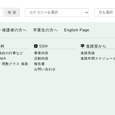
･保護者の方へ
卒業生の方へ
English Page
数科
SSH
進路室から
独自の行事など
事業内容
進路実績
Q&A
活動内容
進路年間スケジュー
・理数クラス 進路
報告書
お問い合わせ