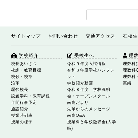
サイトマップ
お問い合わせ
交通アクセス
在校生
学校紹介
受検生へ
理
校長あいさつ
令和９年度入試情報
理数科
校訓・教育目標
令和８年度学校パンフレ
理数科
校歌・校章
ット
理数科
沿革
学校紹介動画
実績
歴代校長
令和８年度 学校説明
設置学科・教育課程
会・オープンスクール
年間行事予定
南高だより
施設紹介
先輩からのメッセージ
授業時刻表
南高Q&A
授業の様子
授業料と学校徴収金(入学
時)