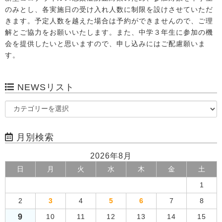
のみとし、各実施日の受け入れ人数に制限を設けさせていただ
きます。予定人数を越えた場合は予約ができませんので、ご理
解とご協力をお願いいたします。また、中学３年生に参加の機
会を提供したいと思いますので、申し込みにはご配慮願いま
す。
NEWSリスト
月別検索
2026年8月
日
月
火
水
木
金
土
1
2
3
4
5
6
7
8
9
10
11
12
13
14
15