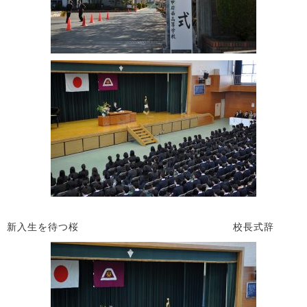
新入生を待つ桜 校長式辞