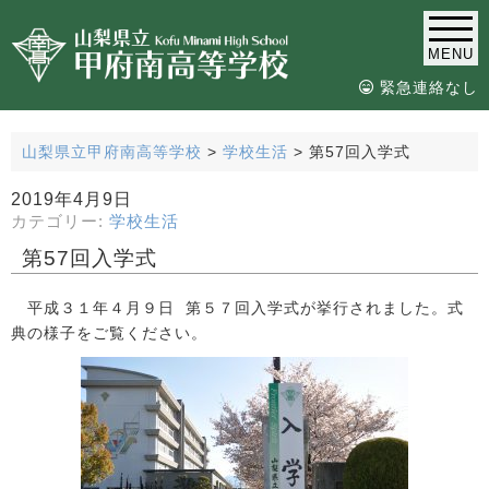
MENU
緊急連絡なし
山梨県立甲府南高等学校
>
学校生活
>
第57回入学式
2019年4月9日
カテゴリー:
学校生活
第57回入学式
平成３１年４月９日 第５７回入学式が挙行されました。式
典の様子をご覧ください。