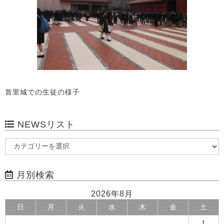
首里城での生徒の様子
NEWSリスト
月別検索
2026年8月
日
月
火
水
木
金
土
1